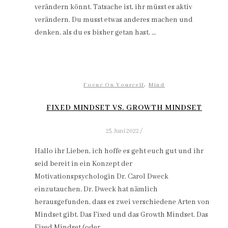
verändern könnt. Tatsache ist, ihr müsst es aktiv
verändern. Du musst etwas anderes machen und
denken, als du es bisher getan hast. …
,
Focus On Yourself
Mind
FIXED MINDSET VS. GROWTH MINDSET
25. Juni 2022
/
Hallo ihr Lieben, ich hoffe es geht euch gut und ihr
seid bereit in ein Konzept der
Motivationspsychologin Dr. Carol Dweck
einzutauchen. Dr. Dweck hat nämlich
herausgefunden, dass es zwei verschiedene Arten von
Mindset gibt. Das Fixed und das Growth Mindset. Das
Fixed Mindset (oder…